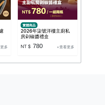
濾
2026年柒號洋樓主廚私
房剁椒醬禮盒
780
NT $
看更多
+查看更多