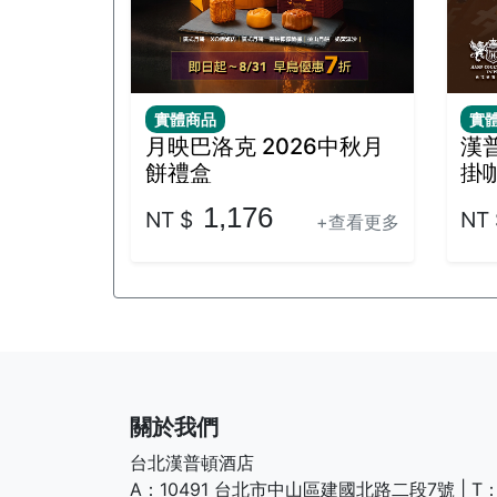
月映巴洛克 2026中秋月
漢
餅禮盒
掛
1,176
NT $
NT 
+查看更多
關於我們
台北漢普頓酒店
A：10491 台北市中山區建國北路二段7號 | T：(+8