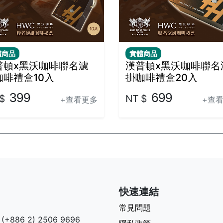
普頓x黑沃咖啡聯名濾
漢普頓x黑沃咖啡聯名
咖啡禮盒10入
掛咖啡禮盒20入
399
699
$
NT $
+查看更多
+查
快速連結
常見問題
86 2) 2506 9696